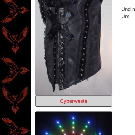
Und n
Urs
Cyberweste