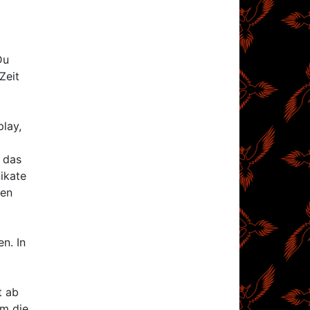
Du
Zeit
play,
 das
ikate
ten
n. In
t ab
um die