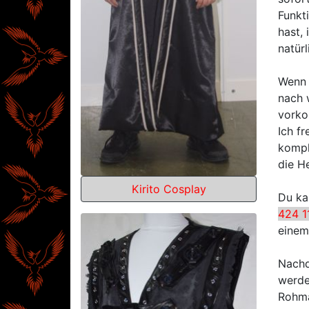
Funkt
hast,
natürl
Wenn 
nach 
vorko
Ich f
kompl
die He
Kirito Cosplay
Du ka
424 1
einem
Nachd
werde
Rohma