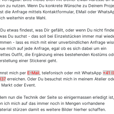
ion zu nutzen. Wenn Du konkrete Wünsche zu Deinem Proje
 ist die Anfrage mittels Kontaktformular, EMail oder WhatsA
ich weiterhin erste Wahl.
Du etwas findest, was Dir gefällt, oder wenn Du nicht finde
was Du suchst - das soll bei Einzelstücken immer mal wied
mmen - lass es mich mit einer unverbindlichen Anfrage wis
reue mich auf jede Anfrage, egal ob es sich dabei um ein
ettes Outfit, die Ergänzung eines bestehenden Kostüms o
rstellung einer Stickerei geht.
nnst mich per
E-Mail
, telefonisch oder mit WhatsApp
+41 (
137
erreichen. Oder Du besuchst mich in meinem Atelier od
 Markt oder Event.
em nun die Technik der Seite so einigermassen erledigt ist
n ich mich auf das immer noch in Mengen vorhandene
terial stürzen damit es weitere Bilder hierher schaffen.