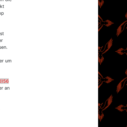
kt
pp
st
er
sen.
der um
0)56
er an
,