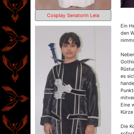
Cosplay Senatorin Leia
Ein H
den W
nimms
Neben
Gothi
Rüstu
es si
handel
Punkt
mitve
Eine 
Kürze 
Die K
sofor