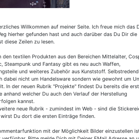
erzliches Willkommen auf meiner Seite. Ich freue mich das 
eg hierher gefunden hast und auch darüber das Du Dir die 
t diese Zeilen zu lesen.
 den textilen Produkten aus den Bereichen Mittelalter, Cos
c, Steampunk und Fantasy gibt es neu auch Waffen,
ngsteile und weiteres Zubehör aus Kunststoff. Selbstredend
ch dabei nicht um Handelsware sondern wie gewohnt um Un
t. In der neuen Rubrik "Projekte" findest Du bereits die ers
e anhand welcher Du auch den Verlauf der Herstellung
rfolgen kannst.
weitere neue Rubrik - zumindest im Web - sind die Stickereie
wirst Du dort die ersten Einträge finden.
ommentarfunktion mit der Möglichkeit Bilder einzustellen is
t verfügbar. Bitte melde Dich mit Deiner EMail Adresse an 