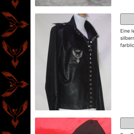
Eine l
silbe
farbl