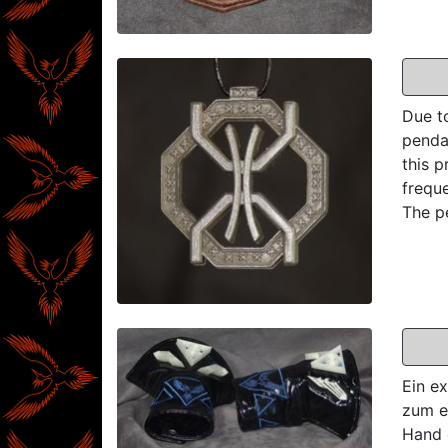
Due t
penda
this p
frequ
The p
Ein e
zum e
Hand 