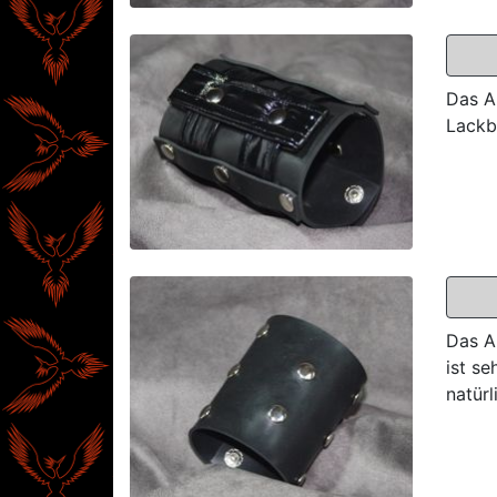
Das A
Lackbä
Das A
ist s
natürl