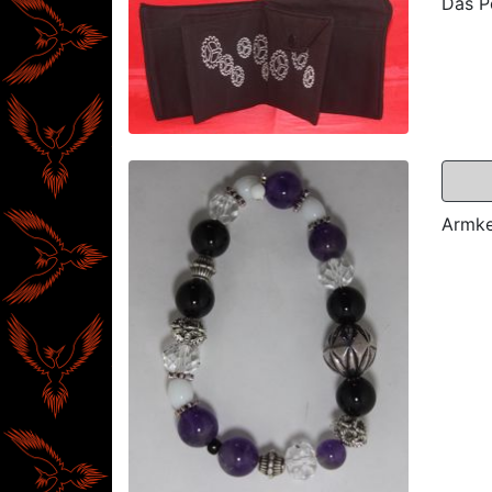
Das P
Armket