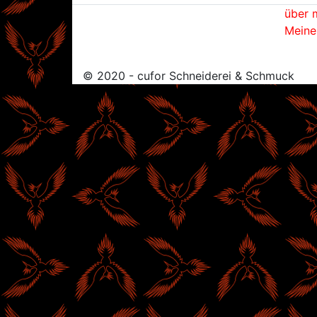
über 
Meine
© 2020 - cufor Schneiderei & Schmuck