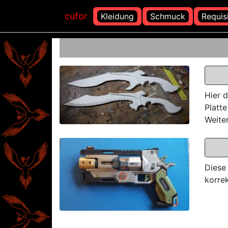
cufor
Kleidung
Schmuck
Requis
Hier d
Platt
Weiter
Diese
korrek