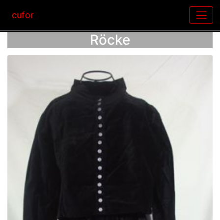
cufor
Röcke